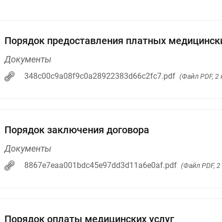
Порядок предоставления платных медицински
Документы
348c00c9a08f9c0a28922383d66c2fc7.pdf
(Файл PDF, 2 
Порядок заключения договора
Документы
8867e7eaa001bdc45e97dd3d11a6e0af.pdf
(Файл PDF, 2 
Порядок оплаты медицинских услуг