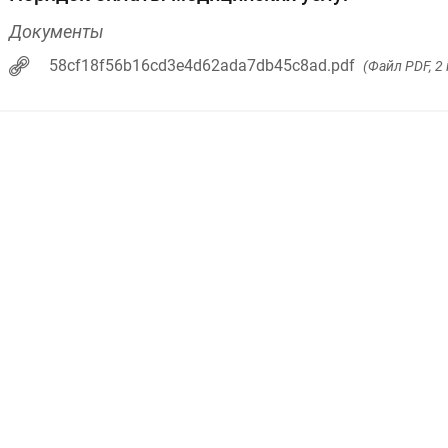
Документы
58cf18f56b16cd3e4d62ada7db45c8ad.pdf
(Файл PDF, 2 