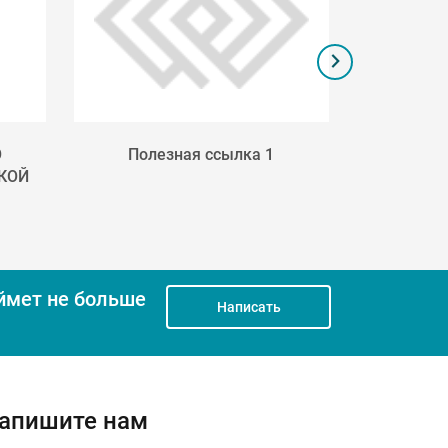
О
Полезная ссылка 1
Поле
КОЙ
ймет не больше
Написать
апишите нам