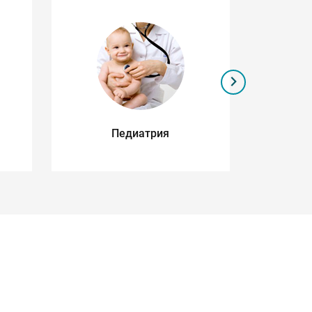
Педиатрия
Се