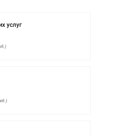
х услуг
кб.)
кб.)