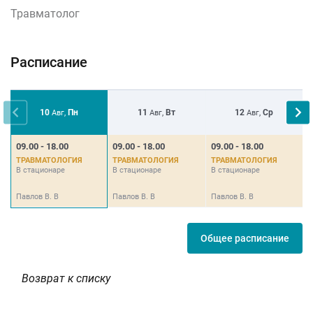
Травматолог
Расписание
10
Пн
11
Вт
12
Ср
Авг,
Авг,
Авг,
09.00 - 18.00
09.00 - 18.00
09.00 - 18.00
0
ТРАВМАТОЛОГИЯ
ТРАВМАТОЛОГИЯ
ТРАВМАТОЛОГИЯ
В стационаре
В стационаре
В стационаре
В
Павлов В. В
Павлов В. В
Павлов В. В
П
Общее расписание
Возврат к списку