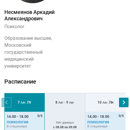
Несмеянов Аркадий
Александрович
Психолог
Образование высшее,
Московский
государственный
медицинский
университет
Расписание
7
Пт
8
9
10
Пн
Авг,
Авг -
Авг
Авг,
0/5
0/5
14.00 - 18.00
14.00 - 18.00
1
ПСИХОЛОГИЯ
ПСИХОЛОГИЯ
Нет данных
В стационаре
В стационаре
В
с 08.08 по 09.08