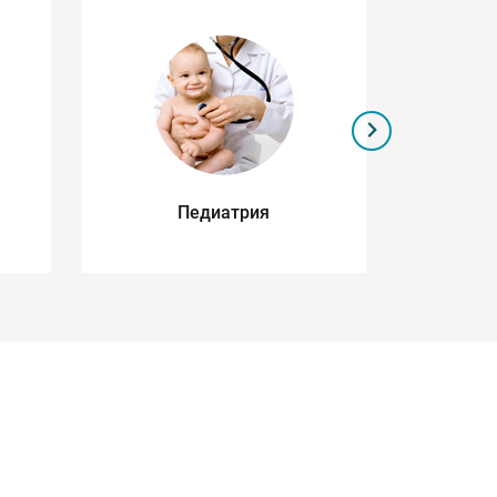
Педиатрия
Се