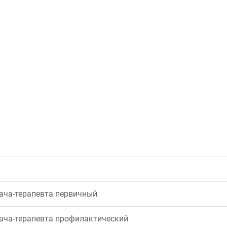
рача-терапевта первичный
рача-терапевта профилактический