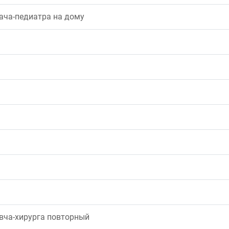
рача-педиатра на дому
рвча-хирурга повторный