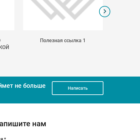
О
Полезная ссылка 1
Поле
КОЙ
ймет не больше
Написать
апишите нам
я *