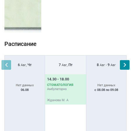
Расписание
6
Чт
7
Пт
8
9
Авг,
Авг,
Авг -
Авг
14.30 - 18.00
1
СТОМАТОЛОГИЯ
С
Нет данных
Нет данных
Амбулаторно
А
06.08
с 08.08 по 09.08
Жданова М. А
Ж
1
С
А
Ж