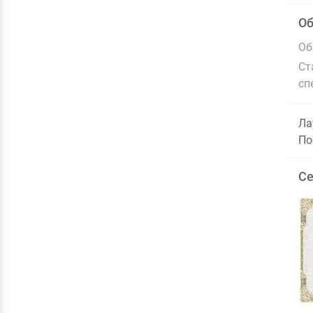
О
Об
Ст
сп
Ла
По
Се