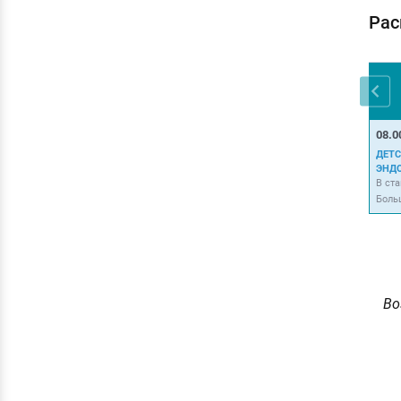
Рас
08.0
ДЕТС
ЭНД
В ст
Боль
Во