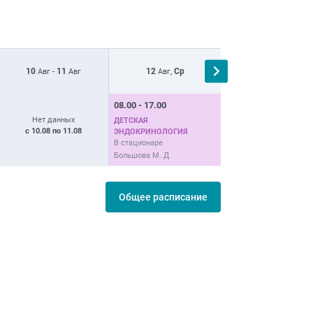
10
11
12
Ср
13
Чт
Авг -
Авг
Авг,
Авг,
08.00 - 17.00
08.00 - 11.00
Нет данных
ДЕТСКАЯ
ДЕТСКАЯ
с 10.08 по 11.08
ЭНДОКРИНОЛОГИЯ
ЭНДОКРИНОЛОГИЯ
В стационаре
В стационаре
Большова М. Д
Большова М. Д
Общее расписание