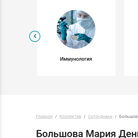
я
Иммунология
Главная
Коллектив
Сотрудники
Большов
Большова Мария Ден