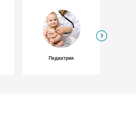
Педиатрия
Се