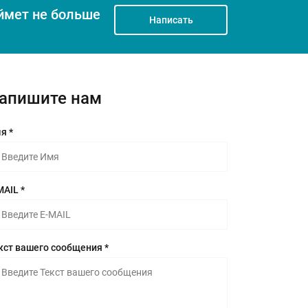
ймет не больше
Написать
апишите нам
я *
MAIL *
кст вашего сообщения *